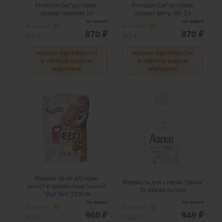
Premium Gel"д/стирки,
Premium Gel"д/стирки,
аромат эвкалип 1л
аромат мяты МУ 1л
по карте
по карте
без карты
i
без карты
i
870 ₽
870 ₽
957 ₽
957 ₽
можно приобрести
можно приобрести
в любом нашем
в любом нашем
магазине
магазине
Жидкое ср-во д/стирки
Жидкость для стирки
шерст и деликатных
"Ласка" 3л Магия белого
тканей "Вул Тач" 1300 м
.
шт
4
Можно заказать
.
шт
3
Можно заказать
Нужно больше? Оставьте
Нужно больше? Оставьте
email, сообщим вам о
email, сообщим вам о
поступлении товара.
поступлении товара.
@
@
Жидкое ср-во д/стирки
Жидкость для стирки "Ласка"
шерст и деликатных тканей
3л Магия белого
"Вул Тач" 1300 м
по карте
по карте
без карты
i
без карты
i
860 ₽
949 ₽
946 ₽
1 044 ₽