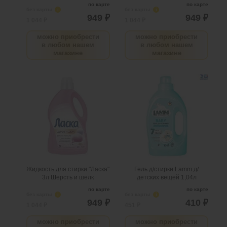
по карте
по карте
без карты
i
без карты
i
949 ₽
949 ₽
1 044 ₽
1 044 ₽
можно приобрести
можно приобрести
в любом нашем
в любом нашем
магазине
магазине
Жидкость для стирки
Гель д/стирки Lamm д/
"Ласка" 3л Шерсть и шелк
детских вещей 1,04л
.
шт
6
Можно заказать
.
шт
2
Можно заказать
Нужно больше? Оставьте
Нужно больше? Оставьте
email, сообщим вам о
email, сообщим вам о
поступлении товара.
поступлении товара.
@
@
Жидкость для стирки "Ласка"
Гель д/стирки Lamm д/
3л Шерсть и шелк
детских вещей 1,04л
по карте
по карте
без карты
i
без карты
i
949 ₽
410 ₽
1 044 ₽
451 ₽
можно приобрести
можно приобрести