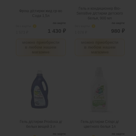
@
@
Гель и кондиционер Bio-
Фрош д/стирки жид ср-во
Sensitive д/стирки детского
Сода 1,5л
белья, 900 мл
по карте
по карте
без карты
i
без карты
i
1 430 ₽
980 ₽
1 573 ₽
1 078 ₽
можно приобрести
можно приобрести
в любом нашем
в любом нашем
магазине
магазине
Гель д/стирки Prodoxa д/
Гель д/стирки Crispi д/
белых вещей 3 л
цветного белья 1л
.
шт
1
Можно заказать
.
шт
3
Можно заказать
Нужно больше? Оставьте
Нужно больше? Оставьте
email, сообщим вам о
email, сообщим вам о
поступлении товара.
поступлении товара.
@
@
Гель д/стирки Prodoxa д/
Гель д/стирки Crispi д/
белых вещей 3 л
цветного белья 1л
по карте
по карте