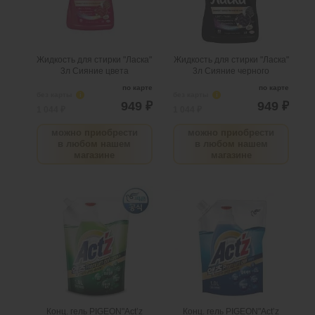
поступлении товара.
поступлении товара.
@
@
Жидкость для стирки "Ласка"
Жидкость для стирки "Ласка"
3л Сияние цвета
3л Сияние черного
по карте
по карте
без карты
i
без карты
i
949 ₽
949 ₽
1 044 ₽
1 044 ₽
можно приобрести
можно приобрести
в любом нашем
в любом нашем
магазине
магазине
Конц. гель PIGEON"Act’z
Конц. гель PIGEON"Act’z
Premium Gel"д/стирки,
Premium Gel"д/стирки,
аромат эвкалип 1л
аромат мяты МУ 1л
.
шт
4
Можно заказать
.
шт
2
Можно заказать
Нужно больше? Оставьте
Нужно больше? Оставьте
email, сообщим вам о
email, сообщим вам о
поступлении товара.
поступлении товара.
@
@
Конц. гель PIGEON"Act’z
Конц. гель PIGEON"Act’z