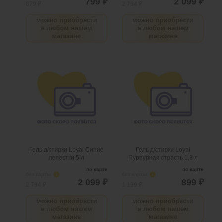
799 ₽
2 099 ₽
879 ₽
2 794 ₽
можно приобрести
можно приобрести
в любом нашем
в любом нашем
магазине
магазине
Гель д/стирки Loyal Синие
Гель д/стирки Loyal
лепестки 5 л
Пурпурная страсть 1,8 л
.
шт
4
Можно заказать
.
шт
4
Можно заказать
Нужно больше? Оставьте
Нужно больше? Оставьте
email, сообщим вам о
email, сообщим вам о
поступлении товара.
поступлении товара.
@
@
Гель д/стирки Loyal Синие
Гель д/стирки Loyal
лепестки 5 л
Пурпурная страсть 1,8 л
по карте
по карте
без карты
i
без карты
i
2 099 ₽
899 ₽
2 794 ₽
1 199 ₽
можно приобрести
можно приобрести
в любом нашем
в любом нашем
магазине
магазине