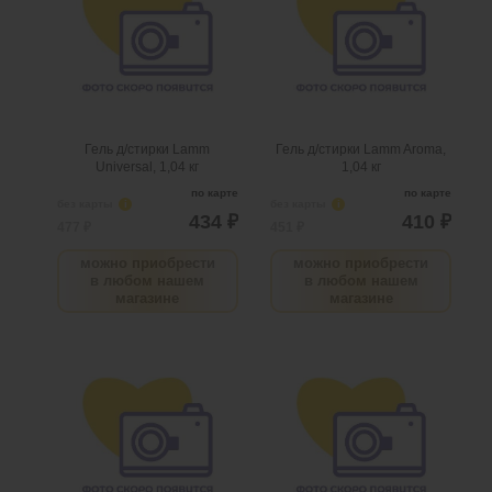
.
шт
2
Можно заказать
.
шт
2
Можно заказать
Нужно больше? Оставьте
Нужно больше? Оставьте
email, сообщим вам о
email, сообщим вам о
поступлении товара.
поступлении товара.
@
@
Гель д/стирки Lamm
Гель д/стирки Lamm Aroma,
Universal, 1,04 кг
1,04 кг
по карте
по карте
без карты
i
без карты
i
434 ₽
410 ₽
477 ₽
451 ₽
можно приобрести
можно приобрести
в любом нашем
в любом нашем
магазине
магазине
Гель д/стирки Lamm с
Гель д/стирки Lamm д/
пятновыводителем 2л
темных вещей 2л
.
шт
3
Можно заказать
.
шт
5
Можно заказать
Нужно больше? Оставьте
Нужно больше? Оставьте
email, сообщим вам о
email, сообщим вам о
поступлении товара.
поступлении товара.