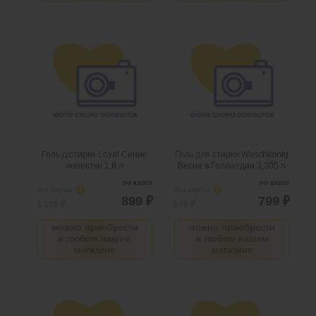
Гель д/стирки Loyal Синие
Гель для стирки
лепестки 1,8 л
Waschkonig Весна в
Голландии 3,305 л
.
шт
5
Можно заказать
Нужно больше? Оставьте
.
шт
4
Можно заказать
email, сообщим вам о
Нужно больше? Оставьте
поступлении товара.
email, сообщим вам о
поступлении товара.
@
@
Гель д/стирки Loyal Синие
Гель для стирки Waschkonig
лепестки 1,8 л
Весна в Голландии 3,305 л
по карте
по карте
без карты
i
без карты
i
899 ₽
799 ₽
1 199 ₽
879 ₽
можно приобрести
можно приобрести
в любом нашем
в любом нашем
магазине
магазине
Гель д/стирки Lamm
Гель д/стирки Lamm
Universal, 1,04 кг
Aroma, 1,04 кг