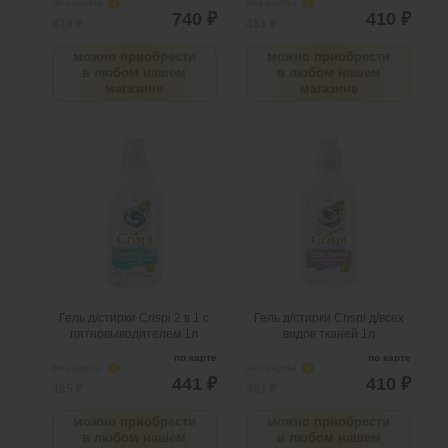
без карты
i
без карты
i
740 ₽
410 ₽
814 ₽
451 ₽
можно приобрести
можно приобрести
в любом нашем
в любом нашем
магазине
магазине
Гель д/стирки Crispi 2 в 1 с
Гель д/стирки Crispi д/всех
пятновыводителем 1л
видов тканей 1л
.
шт
3
Можно заказать
.
шт
2
Можно заказать
Нужно больше? Оставьте
Нужно больше? Оставьте
email, сообщим вам о
email, сообщим вам о
поступлении товара.
поступлении товара.
@
@
Гель д/стирки Crispi 2 в 1 с
Гель д/стирки Crispi д/всех
пятновыводителем 1л
видов тканей 1л
по карте
по карте
без карты
i
без карты
i
441 ₽
410 ₽
485 ₽
451 ₽
можно приобрести
можно приобрести
в любом нашем
в любом нашем