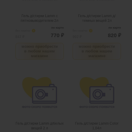
@
@
Гель д/стирки Lamm с
Гель д/стирки Lamm д/
пятновыводителем 2л
темных вещей 2л
по карте
по карте
без карты
i
без карты
i
770 ₽
820 ₽
847 ₽
902 ₽
можно приобрести
можно приобрести
в любом нашем
в любом нашем
магазине
магазине
Гель д/стирки Lamm д/
Гель д/стирки Lamm Color
белых вещей 2 л
1,04л
.
шт
5
Можно заказать
.
шт
3
Можно заказать
Нужно больше? Оставьте
Нужно больше? Оставьте
email, сообщим вам о
email, сообщим вам о
поступлении товара.
поступлении товара.
@
@
Гель д/стирки Lamm д/белых
Гель д/стирки Lamm Color
вещей 2 л
1,04л