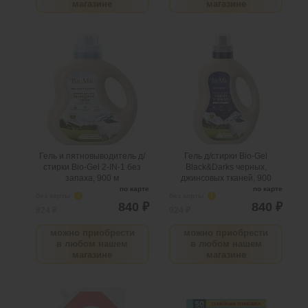
магазине
магазине
Гель и пятновыводитель д/
Гель д/стирки Bio-Gel
стирки Bio-Gel 2-IN-1 без
Black&Darks черных,
запаха, 900 м
джинсовых тканей, 900
.
шт
2
Можно заказать
.
шт
2
Можно заказать
Нужно больше? Оставьте
Нужно больше? Оставьте
email, сообщим вам о
email, сообщим вам о
поступлении товара.
поступлении товара.
@
@
Гель и пятновыводитель д/
Гель д/стирки Bio-Gel
стирки Bio-Gel 2-IN-1 без
Black&Darks черных,
запаха, 900 м
джинсовых тканей, 900
по карте
по карте
без карты
i
без карты
i
840 ₽
840 ₽
924 ₽
924 ₽
можно приобрести
можно приобрести
в любом нашем
в любом нашем
магазине
магазине
Фрош д/стирки жид ср-во
Капсулы д/стирки Lamm
1,5 л Гранат мягк уп
Альпийская свежесть