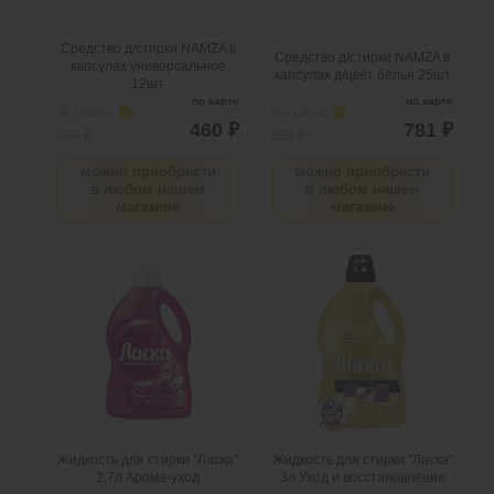
поступлении товара.
поступлении товара.
@
@
Средство д/стирки NAMZA в
Средство д/стирки NAMZA в
капсулах универсальное
капсулах д/цвет белья 25шт
12шт
по карте
по карте
без карты
i
без карты
i
460 ₽
781 ₽
506 ₽
859 ₽
можно приобрести
можно приобрести
в любом нашем
в любом нашем
магазине
магазине
Жидкость для стирки
Жидкость для стирки
"Ласка" 2,7л Арома-уход
"Ласка" 3л Уход и
восстановление
.
шт
5
Можно заказать
Нужно больше? Оставьте
.
шт
5
Можно заказать
email, сообщим вам о
Нужно больше? Оставьте
поступлении товара.
email, сообщим вам о
поступлении товара.
@
@
Жидкость для стирки "Ласка"
Жидкость для стирки "Ласка"
2,7л Арома-уход
3л Уход и восстановление