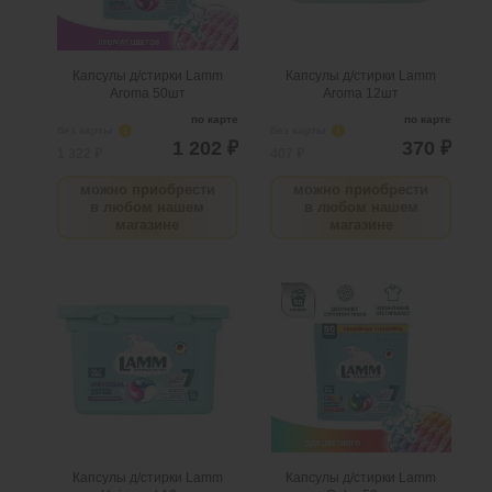
поступлении товара.
поступлении товара.
@
@
Капсулы д/стирки Lamm
Капсулы д/стирки Lamm
Aroma 50шт
Aroma 12шт
по карте
по карте
без карты
i
без карты
i
1 202 ₽
370 ₽
1 322 ₽
407 ₽
можно приобрести
можно приобрести
в любом нашем
в любом нашем
магазине
магазине
Капсулы д/стирки Lamm
Капсулы д/стирки Lamm
Universal 12шт
Color 50шт
.
шт
6
Можно заказать
.
шт
3
Можно заказать
Нужно больше? Оставьте
Нужно больше? Оставьте
email, сообщим вам о
email, сообщим вам о
поступлении товара.
поступлении товара.
@
@
Капсулы д/стирки Lamm
Капсулы д/стирки Lamm