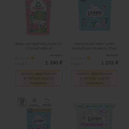
50шт
.
шт
3
Можно заказать
Нужно больше? Оставьте
.
шт
3
Можно заказать
email, сообщим вам о
Нужно больше? Оставьте
поступлении товара.
email, сообщим вам о
поступлении товара.
@
@
Фрош д/стирки жид ср-во 1,5
Капсулы д/стирки Lamm
л Гранат мягк уп
Альпийская свежесть 50шт
по карте
по карте
без карты
i
без карты
i
1 390 ₽
1 202 ₽
1 529 ₽
1 322 ₽
можно приобрести
можно приобрести
в любом нашем
в любом нашем
магазине
магазине
Капсулы д/стирки Lamm
Капсулы д/стирки Lamm
Aroma 50шт
Aroma 12шт
.
шт
2
Можно заказать
.
шт
2
Можно заказать
Нужно больше? Оставьте
Нужно больше? Оставьте
email, сообщим вам о
email, сообщим вам о