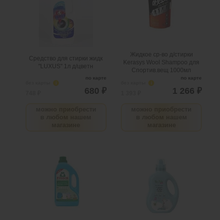
Нужно больше? Оставьте
.
шт
4
Можно заказать
email, сообщим вам о
Нужно больше? Оставьте
поступлении товара.
email, сообщим вам о
поступлении товара.
@
@
Жидкое ср-во д/стирки
Средство для стирки жидк
Kerasys Wool Shampoo для
"LUXUS" 1л д/цветн
Спортив.вещ 1000мл
по карте
по карте
без карты
i
без карты
i
680 ₽
1 266 ₽
748 ₽
1 393 ₽
можно приобрести
можно приобрести
в любом нашем
в любом нашем
магазине
магазине
Фрош д/стирки жид ср-во
Гель и кондиционер Bio-
Сода 1,5л
Sensitive д/стирки детского
белья, 900 мл
.
шт
7
Можно заказать
Нужно больше? Оставьте
.
шт
4
Можно заказать
email, сообщим вам о
Нужно больше? Оставьте
поступлении товара.
email, сообщим вам о
поступлении товара.