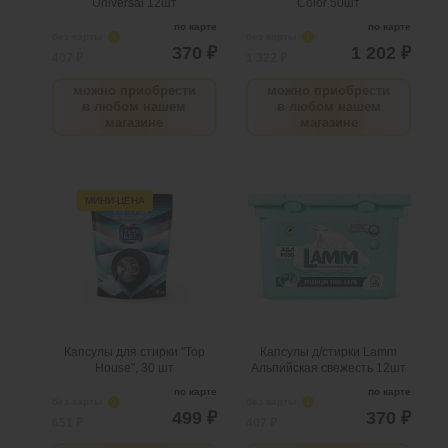
Universal 12шт
Color 50шт
по карте
по карте
без карты
i
без карты
i
370 ₽
1 202 ₽
407 ₽
1 322 ₽
можно приобрести
можно приобрести
в любом нашем
в любом нашем
магазине
магазине
Капсулы для стирки "Top
Капсулы д/стирки Lamm
House", 30 шт
Альпийская свежесть
МИНИ-ЦЕНА
12шт
.
шт
6
Можно заказать
Нужно больше? Оставьте
.
шт
2
Можно заказать
email, сообщим вам о
Нужно больше? Оставьте
поступлении товара.
email, сообщим вам о
поступлении товара.
@
@
Капсулы для стирки "Top
Капсулы д/стирки Lamm
House", 30 шт
Альпийская свежесть 12шт
по карте
по карте
без карты
i
без карты
i
499 ₽
370 ₽
651 ₽
407 ₽