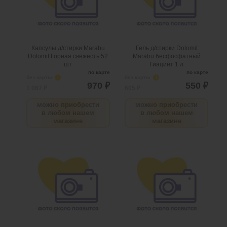
Нужно больше? Оставьте
Нужно больше? Оставьте
email, сообщим вам о
email, сообщим вам о
поступлении товара.
поступлении товара.
@
@
Капсулы д/стирки Marabu
Гель д/стирки Dolomit
Dolomit Горная свежесть 52
Marabu бесфосфатный
шт
Гиацинт 1 л
по карте
по карте
без карты
i
без карты
i
970 ₽
550 ₽
1 067 ₽
605 ₽
можно приобрести
можно приобрести
в любом нашем
в любом нашем
магазине
магазине
Капсулы д/стирки Marabu
Капсулы д/стирки Marabu
Dolomit 4 в 1 Горная
Dolomit 4 в 1 Вишня
свежесть 13 шт
монморанси 13 шт
.
шт
4
Можно заказать
.
шт
3
Можно заказать
Нужно больше? Оставьте
Нужно больше? Оставьте
email, сообщим вам о
email, сообщим вам о
поступлении товара.
поступлении товара.