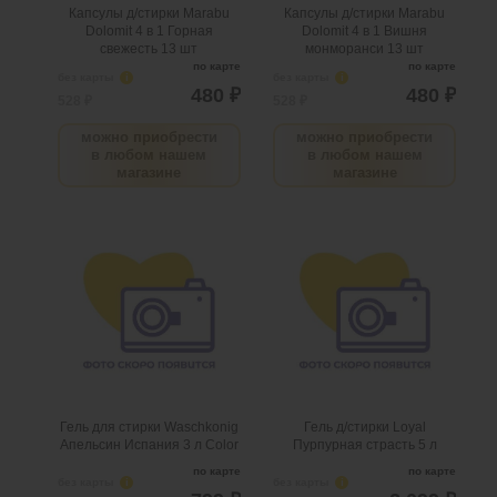
@
@
Капсулы д/стирки Marabu
Капсулы д/стирки Marabu
Dolomit 4 в 1 Горная
Dolomit 4 в 1 Вишня
свежесть 13 шт
монморанси 13 шт
по карте
по карте
без карты
i
без карты
i
480 ₽
480 ₽
528 ₽
528 ₽
можно приобрести
можно приобрести
в любом нашем
в любом нашем
магазине
магазине
Гель для стирки
Гель д/стирки Loyal
Waschkonig Апельсин
Пурпурная страсть 5 л
Испания 3 л Color
.
шт
2
Можно заказать
.
шт
5
Можно заказать
Нужно больше? Оставьте
Нужно больше? Оставьте
email, сообщим вам о
email, сообщим вам о
поступлении товара.
поступлении товара.
@
@
Гель для стирки Waschkonig
Гель д/стирки Loyal
Апельсин Испания 3 л Color
Пурпурная страсть 5 л
по карте
по карте
без карты
i
без карты
i