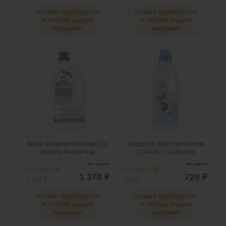
можно приобрести
можно приобрести
в любом нашем
в любом нашем
магазине
магазине
Фрош д/стирки бальзам
Средство для стирки жидк
1,5л шерсть и нежн изд
"LUXUS" 1л д/белого
.
шт
7
Можно заказать
.
шт
5
Можно заказать
Нужно больше? Оставьте
Нужно больше? Оставьте
email, сообщим вам о
email, сообщим вам о
поступлении товара.
поступлении товара.
@
@
Фрош д/стирки бальзам 1,5л
Средство для стирки жидк
шерсть и нежн изд
"LUXUS" 1л д/белого
по карте
по карте
без карты
i
без карты
i
1 370 ₽
729 ₽
1 507 ₽
802 ₽
можно приобрести
можно приобрести
в любом нашем
в любом нашем
магазине
магазине