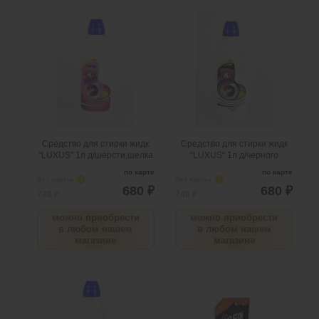
Средство для стирки жидк
Средство для стирки жидк
"LUXUS" 1л д/
"LUXUS" 1л д/черного
шерсти,шелка
.
шт
4
Можно заказать
.
шт
4
Можно заказать
Нужно больше? Оставьте
Нужно больше? Оставьте
email, сообщим вам о
email, сообщим вам о
поступлении товара.
поступлении товара.
@
@
Средство для стирки жидк
Средство для стирки жидк
"LUXUS" 1л д/шерсти,шелка
"LUXUS" 1л д/черного
по карте
по карте
без карты
i
без карты
i
680 ₽
680 ₽
748 ₽
748 ₽
Товары по акции
можно приобрести
можно приобрести
да
в любом нашем
в любом нашем
магазине
магазине
Средство для стирки жидк
Жидкое ср-во д/стирки
"LUXUS" 1л д/цветн
Kerasys Wool Shampoo для
Спортив.вещ 1000мл
.
шт
6
Можно заказать