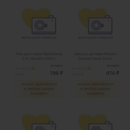
Гель для стирки
Капсулы д/стирки Marabu
Waschkonig C.G. Sensitiv
Dolomit Океан 52 шт
3.305 л
.
шт
3
Можно заказать
.
шт
2
Можно заказать
Нужно больше? Оставьте
Нужно больше? Оставьте
email, сообщим вам о
email, сообщим вам о
поступлении товара.
поступлении товара.
@
@
Гель для стирки Waschkonig
Капсулы д/стирки Marabu
C.G. Sensitiv 3.305 л
Dolomit Океан 52 шт
по карте
по карте
без карты
i
без карты
i
799 ₽
970 ₽
879 ₽
1 067 ₽
можно приобрести
можно приобрести
в любом нашем
в любом нашем
магазине
магазине
Капсулы д/стирки Marabu
Гель д/стирки Dolomit
Dolomit Горная свежесть
Marabu бесфосфатный
52 шт
Гиацинт 1 л
.
шт
1
Можно заказать
.
шт
2
Можно заказать