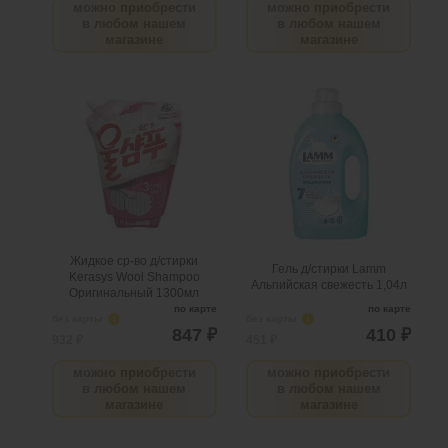
можно приобрести
можно приобрести
в любом нашем
в любом нашем
магазине
магазине
Жидкое ср-во д/стирки
Гель д/стирки Lamm
Kerasys Wool Shampoo
Альпийская свежесть
Оригинальный 1300мл
1,04л
.
шт
1
Можно заказать
.
шт
3
Можно заказать
Нужно больше? Оставьте
Нужно больше? Оставьте
email, сообщим вам о
email, сообщим вам о
поступлении товара.
поступлении товара.
@
@
Жидкое ср-во д/стирки
Гель д/стирки Lamm
Kerasys Wool Shampoo
Альпийская свежесть 1,04л
Оригинальный 1300мл
по карте
по карте
без карты
i
без карты
i
847 ₽
410 ₽
932 ₽
451 ₽
можно приобрести
можно приобрести
в любом нашем
в любом нашем
магазине
магазине