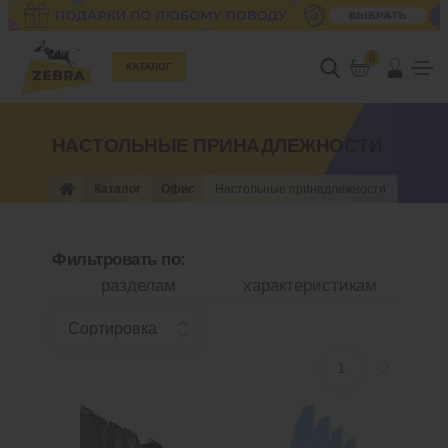
0
КАТАЛОГ
НАСТОЛЬНЫЕ ПРИНАДЛЕЖНОСТИ
Каталог
Офис
Настольные принадлежности
Фильтровать по:
разделам
характеристикам
Сортировка
Цена по карте
1
2
—
Подставка для бумаг EK
Подставка для бумаг EK
Регата, Классика, черная
Регата, Цветущая
нежность, голубой