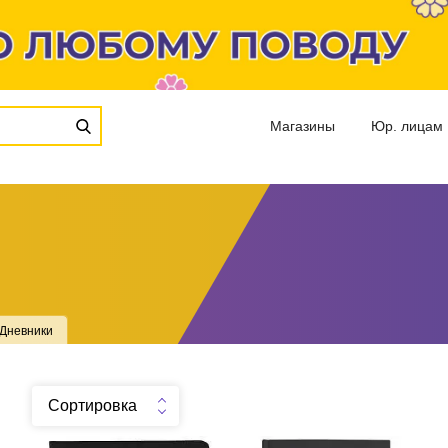
Магазины
Юр. лицам
Дневники
Сортировка
Дневник шк. "Главное
Дневник шк. "VELVET"