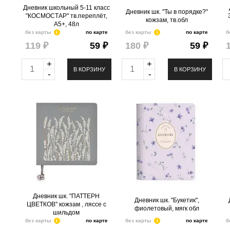
@
Дневник школьный 5-11 класс
Дневник шк. "Ты в порядке?"
"КОСМОСТАР" тв.переплёт,
кожзам, тв.обл
А5+, 48л
без карты
i
по карте
без карты
i
по карте
б
119 ₽
59 ₽
180 ₽
59 ₽
+
+
Q
Q
Q
В КОРЗИНУ
В КОРЗИНУ
-
-
u
u
u
a
a
a
Дневник шк. "ПАТТЕРН
Дневник шк. "Букетик",
n
n
n
ЦВЕТКОВ" кожзам , ляссе с
фиолетовый, мягк обл
t
t
t
шильдом
.
шт
8
Можно заказать
i
i
i
.
шт
25
Можно заказать
Нужно больше? Оставьте
t
t
t
Нужно больше? Оставьте
email, сообщим вам о
email, сообщим вам о
поступлении товара.
y
y
y
поступлении товара.
@
@
Дневник шк. "ПАТТЕРН
Дневник шк. "Букетик",
ЦВЕТКОВ" кожзам , ляссе с
фиолетовый, мягк обл
шильдом
без карты
i
по карте
без карты
i
по карте
б