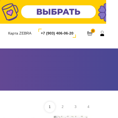
0
Карта ZEBRA
+7 (903) 406-06-20
1
2
3
4
Дневник шк. "METROPOL ",
Дневник шк. "April", белый