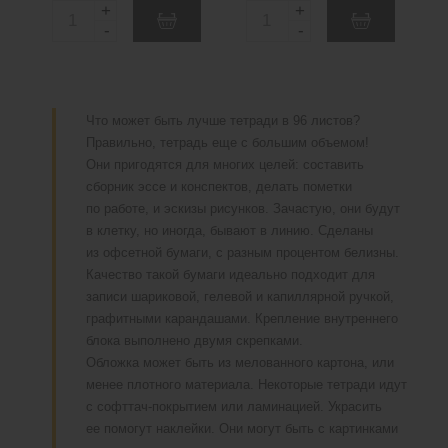
+
+
Q
Q
-
-
u
u
a
a
n
n
Что может быть лучше тетради в 96 листов?
t
t
Правильно, тетрадь еще с большим объемом!
i
i
Они пригодятся для многих целей: составить
t
t
сборник эссе и конспектов, делать пометки
y
y
по работе, и эскизы рисунков. Зачастую, они будут
в клетку, но иногда, бывают в линию. Сделаны
из офсетной бумаги, с разным процентом белизны.
Качество такой бумаги идеально подходит для
записи шариковой, гелевой и капиллярной ручкой,
графитными карандашами. Крепление внутреннего
блока выполнено двумя скрепками.
Обложка может быть из мелованного картона, или
менее плотного материала. Некоторые тетради идут
с софттач-покрытием или ламинацией. Украсить
ее помогут наклейки. Они могут быть с картинками