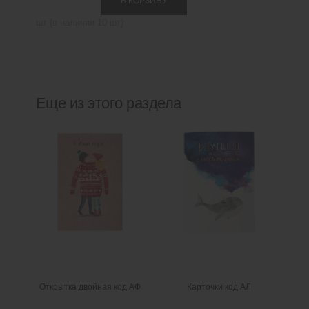
В КОРЗИНУ
л
шт
(в наличии
10
шт)
и
ч
е
с
Еще из этого раздела
т
в
о
Открытка двойная код АФ
Карточки код АЛ