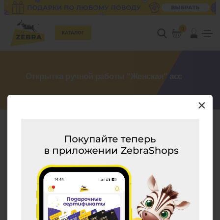
0
КАТАЛОГ
Открытка ручной работы "Женская" асс
×
Каталог
Праздник
Для оформления праздника
Открытки
Открытка ручной работы "Женская" асс
ХАРАКТЕРИСТИКИ
ЕЩЕ ИЗ ЭТОГО РАЗДЕЛА