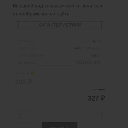
Внешний вид товара может отличаться
от изображения на сайте.
ХАРАКТЕРИСТИКИ
Артикул
ДДЖ
Код товара
AAA0000492822
Производитель
Китай
Штрихкод
4627097240339
без карты
i
392 ₽
по карте
327 ₽
К
о