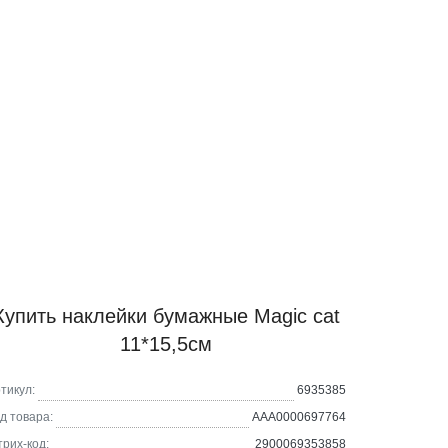
Купить наклейки бумажные Magic cat
11*15,5см
тикул:
6935385
д товара:
AAA0000697764
рих-код:
2900069353858