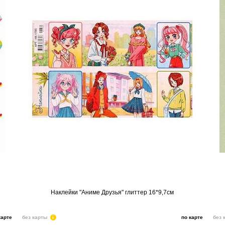
Наклейки "Аниме Друзья" глиттер 16*9,7см
карте
без карты
i
по карте
без 