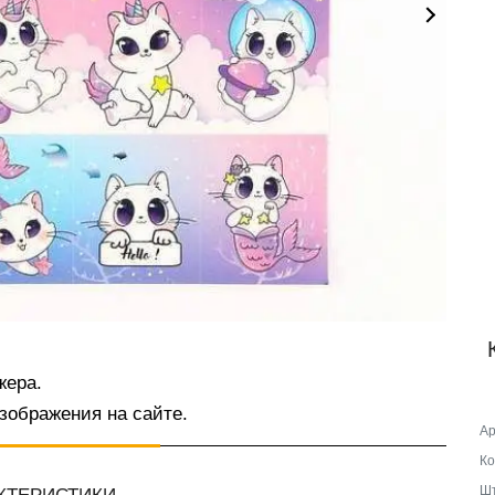
жера.
зображения на сайте.
Ар
Ко
Шт