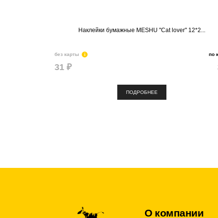
Наклейки бумажные MESHU "Cat lover" 12*2...
без карты
i
по 
31 ₽
ПОДРОБНЕЕ
О компании