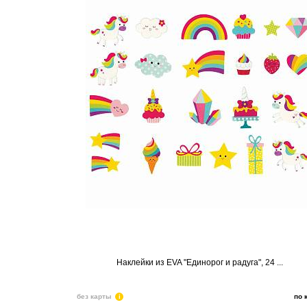
Наклейки из EVA "Единорог и радуга", 24 ...
без карты
i
по 