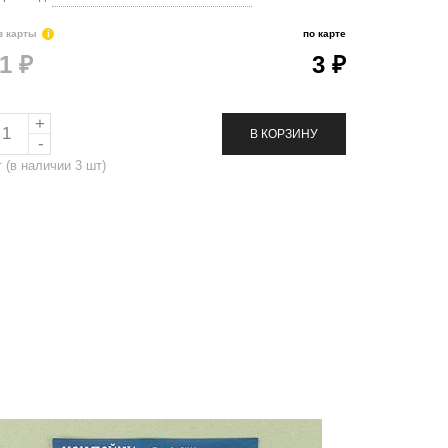
з карты
i
по карте
1 ₽
3 ₽
В КОРЗИНУ
т
(в наличии
3
шт)